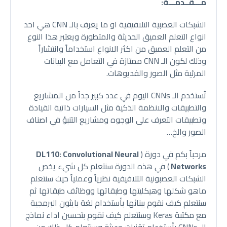
مـــقــدمـــة:
الشبكات العصبية التلافيفية او ما يعرف بالـ CNN هي احد
انواع التعلم العميق الحديثة والمتطورة ويعتبر هذا النوع
من التعلم العميق من اكثر الانواع استخداماً وانتشاراً
وذلك لكون الـ CNN ممتازة في التعامل مع البيانات
المرئية مثل الصور والفديوهات.
تُستخدم الـ CNNs اليوم في عدد كبير جداً من المشاريع
والتطبيقات والانظمة الذكية مثل السيارات ذاتية القيادة
وتطبيقات التعرف على الوجوه ومشاريع التنبؤ في اصناف
الصور والخ…
مرحباً بكم في دورة (
DL110: Convolutional Neural
Networks
) في هذه الدورة سنتعلم كل شيء يخص
الشبكات العصبونية التلافيفية نظرياً وعملياً حيث سنتعلم
ماهو شكلها وهيكليتها وطبقاتها ووظائف طبقاتها ثم
سنتعلم كيف نقوم ببنائها بأستخدام لغة بايثون البرمجية
مع مكتبة Keras وسنتعلم كيف نقوم بتحسين اداء نماذج