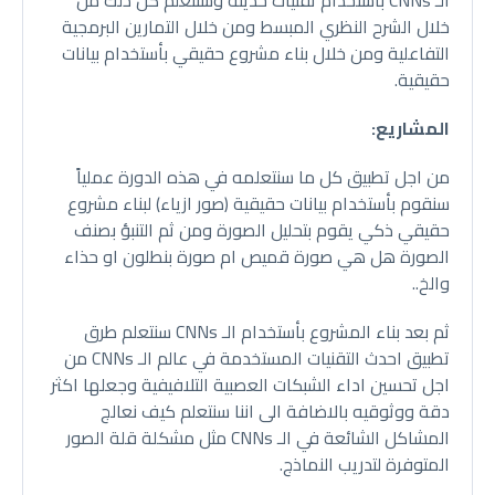
الـ CNNs بأستخدام تقنيات حديثة وسنتعلم كل ذلك من
خلال الشرح النظري المبسط ومن خلال التمارين البرمجية
التفاعلية ومن خلال بناء مشروع حقيقي بأستخدام بيانات
حقيقية.
المشاريع:
من اجل تطبيق كل ما سنتعلمه في هذه الدورة عملياً
سنقوم بأستخدام بيانات حقيقية (صور ازياء) لبناء مشروع
حقيقي ذكي يقوم بتحليل الصورة ومن ثم التنبؤ بصنف
الصورة هل هي صورة قميص ام صورة بنطلون او حذاء
والخ..
ثم بعد بناء المشروع بأستخدام الـ CNNs سنتعلم طرق
تطبيق احدث التقنيات المستخدمة في عالم الـ CNNs من
اجل تحسين اداء الشبكات العصبية التلافيفية وجعلها اكثر
دقة ووثوقيه بالاضافة الى اننا سنتعلم كيف نعالج
المشاكل الشائعة في الـ CNNs مثل مشكلة قلة الصور
المتوفرة لتدريب النماذج.